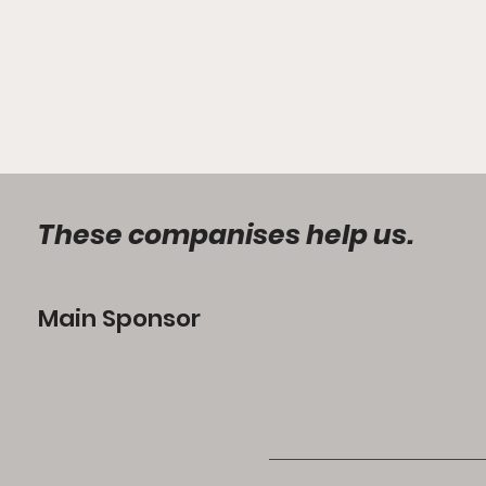
These companises help us.
Main Sponsor